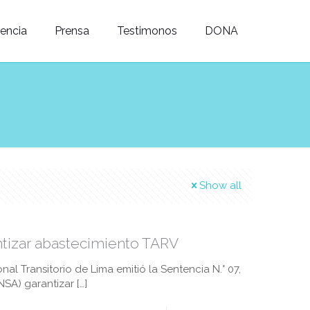
dencia
Prensa
Testimonos
DONA
Show all
ntizar abastecimiento TARV
nal Transitorio de Lima emitió la Sentencia N.° 07,
INSA) garantizar
[…]