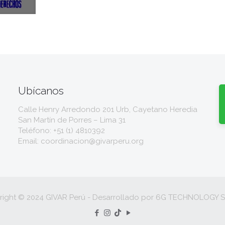
Ubícanos
Calle Henry Arredondo 201 Urb, Cayetano Heredia
San Martín de Porres – Lima 31
Teléfono: +51 (1) 4810392
Email: coordinacion@givarperu.org
right © 2024 GIVAR Perú - Desarrollado por 6G TECHNOLOGY 