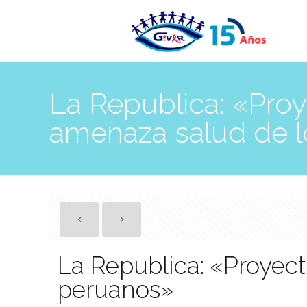
La Republica: «Proy
amenaza salud de 
La Republica: «Proyect
peruanos»